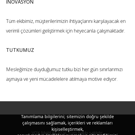
İNOVASYON
Tüm ekibimiz, müşterilerimizin ihtiyaçlarını karşılayacak en
verimli çözümleri geliştirmek için heyecanla çalışmaktadır.
TUTKUMUZ
Mesleğimize duyduğumuz tutku bizi her gün sınırlarımızı
aşmaya ve yeni mücadelelere atılmaya motive ediyor.
Tanımlama bilgilerini; sitemizin doğru şekilde
çalışmasını sağlamak, içerikleri ve reklamları
kişiselleştirmek,
VOX Mold © 2026 Tüm hakkı saklıdır.