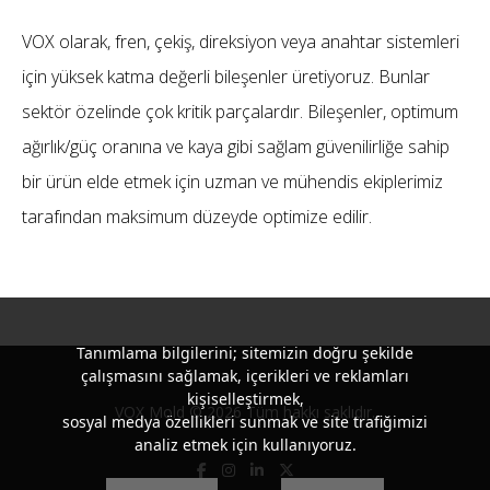
VOX olarak, fren, çekiş, direksiyon veya anahtar sistemleri
için yüksek katma değerli bileşenler üretiyoruz. Bunlar
sektör özelinde çok kritik parçalardır. Bileşenler, optimum
ağırlık/güç oranına ve kaya gibi sağlam güvenilirliğe sahip
bir ürün elde etmek için uzman ve mühendis ekiplerimiz
tarafından maksimum düzeyde optimize edilir.
Tanımlama bilgilerini; sitemizin doğru şekilde
çalışmasını sağlamak, içerikleri ve reklamları
kişiselleştirmek,
VOX Mold © 2026 Tüm hakkı saklıdır.
sosyal medya özellikleri sunmak ve site trafiğimizi
analiz etmek için kullanıyoruz.